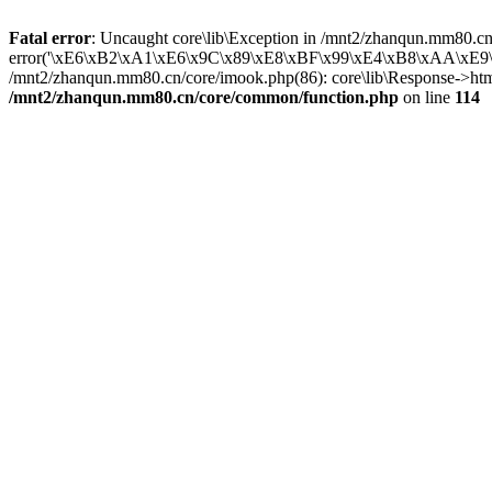
Fatal error
: Uncaught core\lib\Exception in /mnt2/zhanqun.mm80.cn
error('\xE6\xB2\xA1\xE6\x9C\x89\xE8\xBF\x99\xE4\xB8\xAA\xE9\x85\x
/mnt2/zhanqun.mm80.cn/core/imook.php(86): core\lib\Response->html
/mnt2/zhanqun.mm80.cn/core/common/function.php
on line
114