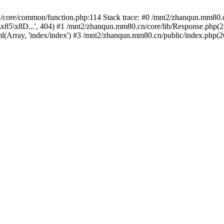
/core/common/function.php:114 Stack trace: #0 /mnt2/zhanqun.mm80.c
8D...', 404) #1 /mnt2/zhanqun.mm80.cn/core/lib/Response.php(24): c
(Array, 'index/index') #3 /mnt2/zhanqun.mm80.cn/public/index.php(26