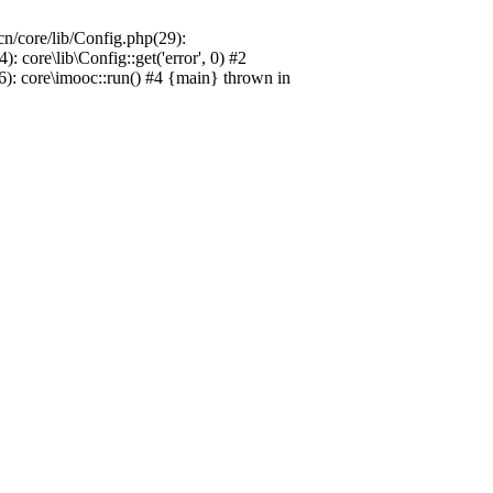
n/core/lib/Config.php(29):
ore\lib\Config::get('error', 0) #2
): core\imooc::run() #4 {main} thrown in